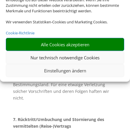
allgemeine Pass- und Visumserfordernisse des
Zustimmung nicht erteilen oder zurückziehen, können bestimmte
Bestimmungslandes, sowie die ungefähren Fristen
Merkmale und Funktionen beeinträchtigt werden.
der Erlangung von Visa sowie
gesundheitspolizeiliche Formalitäten unterrichtet.
Wir verwenden Statistiken-Cookies und Marketing Cookies.
6.2. Soweit mit Ihnen nicht ausdrücklich vereinbart,
Cookie-Richtlinie
sind Sie für die Einhaltung dieser Pass- und
Alle Cookies akzeptieren
Visumserfordernisse sowie der
gesundheitspolizeilichen Formalitäten und aller
Nur technisch notwendige Cookies
weiteren für die Durchführung der Reise geltenden
gesetzlichen Vorschriften die Reisenden selbst
Einstellungen ändern
verantwortlich. Dazu gehört insbesondere die
rechtzeitige Beantragung von Visa für das
Bestimmungsland. Für eine etwaige Verletzung
solcher Vorschriften und deren Folgen haften wir
nicht.
7. Rücktritt/Umbuchung und Stornierung des
vermittelten (Reise-)Vertrags