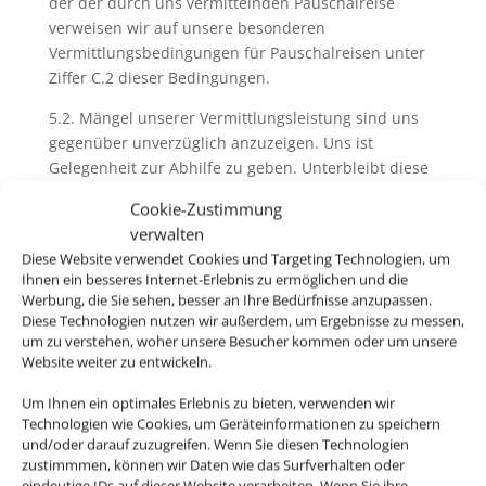
der der durch uns vermittelnden Pauschalreise
verweisen wir auf unsere besonderen
Vermittlungsbedingungen für Pauschalreisen unter
Ziffer C.2 dieser Bedingungen.
5.2. Mängel unserer Vermittlungsleistung sind uns
gegenüber unverzüglich anzuzeigen. Uns ist
Gelegenheit zur Abhilfe zu geben. Unterbleibt diese
Anzeige schuldhaft, entfallen jedwede Ansprüche
Cookie-Zustimmung
des Kunden aus dem Vermittlungsvertrag, soweit
verwalten
eine zumutbare Abhilfe durch uns möglich gewesen
Diese Website verwendet Cookies und Targeting Technologien, um
wäre. Unberührt bleiben Ansprüche aus deliktischer
Ihnen ein besseres Internet-Erlebnis zu ermöglichen und die
Haftung.
Werbung, die Sie sehen, besser an Ihre Bedürfnisse anzupassen.
Diese Technologien nutzen wir außerdem, um Ergebnisse zu messen,
um zu verstehen, woher unsere Besucher kommen oder um unsere
Website weiter zu entwickeln.
6. Pass-, Visa und gesundheitspolizeiliche
Formalitäten
Um Ihnen ein optimales Erlebnis zu bieten, verwenden wir
Technologien wie Cookies, um Geräteinformationen zu speichern
6.1. Bei der Buchung von Pauschalreisen werden Sie
und/oder darauf zuzugreifen. Wenn Sie diesen Technologien
von uns und ggfs. vom Reiseveranstalter über
zustimmmen, können wir Daten wie das Surfverhalten oder
eindeutige IDs auf dieser Website verarbeiten. Wenn Sie ihre