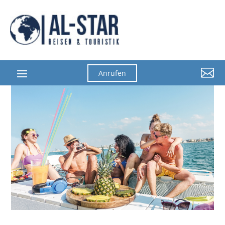

Anrufen