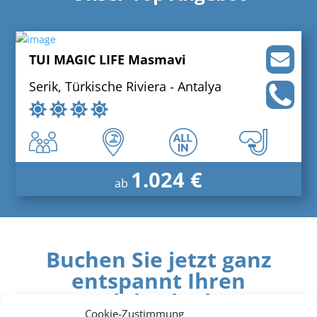
TUI MAGIC LIFE Masmavi
Serik, Türkische Riviera - Antalya
1.024 €
ab
Buchen Sie jetzt ganz
entspannt Ihren
Cluburlaub
Cookie-Zustimmung