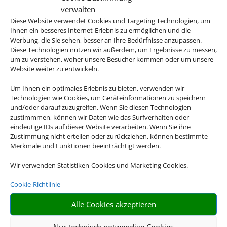
verwalten
Diese Website verwendet Cookies und Targeting Technologien, um
Ihnen ein besseres Internet-Erlebnis zu ermöglichen und die
Werbung, die Sie sehen, besser an Ihre Bedürfnisse anzupassen.
Diese Technologien nutzen wir außerdem, um Ergebnisse zu messen,
Four Seasons Resort Sharm El Sheikh
um zu verstehen, woher unsere Besucher kommen oder um unsere
Website weiter zu entwickeln.
Sharm el-Sheikh, Sharm el Sheikh
Um Ihnen ein optimales Erlebnis zu bieten, verwenden wir
Technologien wie Cookies, um Geräteinformationen zu speichern
und/oder darauf zuzugreifen. Wenn Sie diesen Technologien
zustimmmen, können wir Daten wie das Surfverhalten oder
eindeutige IDs auf dieser Website verarbeiten. Wenn Sie ihre
1.494 €
Zustimmung nicht erteilen oder zurückziehen, können bestimmte
ab
Merkmale und Funktionen beeinträchtigt werden.
Wir verwenden Statistiken-Cookies und Marketing Cookies.
Cookie-Richtlinie
Iberostar Selection Andalucia Playa
Alle Cookies akzeptieren
Chiclana de la Frontera, Spanisches Inland
Nur technisch notwendige Cookies