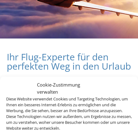
Ihr Flug-Experte für den
perfekten Weg in den Urlaub
Cookie-Zustimmung
Egal wohin die Reise gehen soll – wir haben für jedes Ziel
verwalten
den perfekten Flug für Sie! Profitieren Sie jetzt von unserem
Diese Website verwendet Cookies und Targeting Technologien, um
Linienflug-Preisvergleich.
Ihnen ein besseres Internet-Erlebnis zu ermöglichen und die
Werbung, die Sie sehen, besser an Ihre Bedürfnisse anzupassen.
Diese Technologien nutzen wir außerdem, um Ergebnisse zu messen,
Z
um zu verstehen, woher unsere Besucher kommen oder um unsere
Website weiter zu entwickeln.