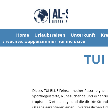
Home
Urlaubsreisen
Unterkunft
Kre
7 Nächte, Doppelzimmer, All Inclusive
TUI
Dieses TUI BLUE Feinschmecker Resort eignet 
Sportbegeisterte, Ruhesuchende und ernähru
tropische Gartenanlage und die direkte Stran
Ozeans garantieren einen unvergesslichen Ur