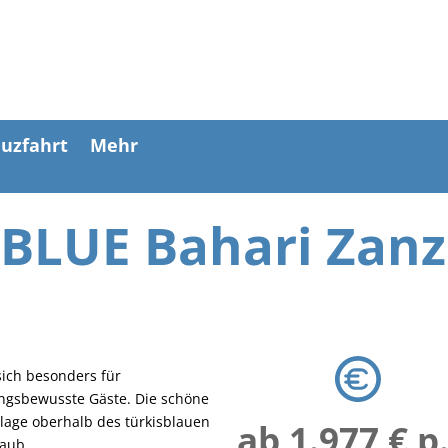
uzfahrt
Mehr
 BLUE Bahari Zanz
sich besonders für
ngsbewusste Gäste. Die schöne
dlage oberhalb des türkisblauen
ab 1.977 € p
laub.